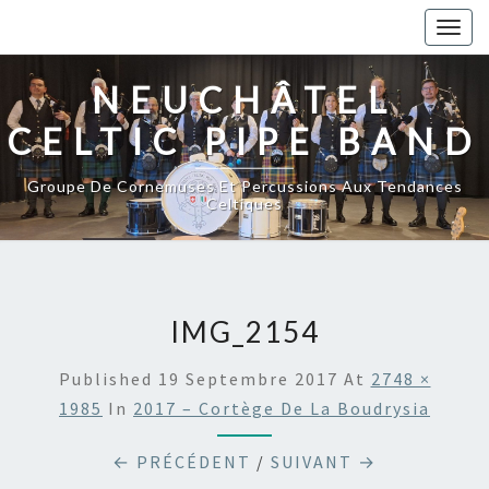
Togg
navig
NEUCHÂTEL
CELTIC PIPE BAND
Groupe De Cornemuses Et Percussions Aux Tendances
Celtiques
IMG_2154
Published
19 Septembre 2017
At
2748 ×
1985
In
2017 – Cortège De La Boudrysia
← PRÉCÉDENT
/
SUIVANT →