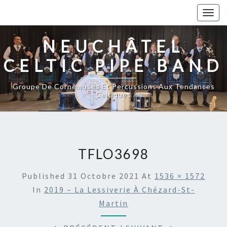
Togg
navig
NEUCHÂTEL
CELTIC PIPE BAND
Groupe De Cornemuses Et Percussions Aux Tendances
Celtiques
TFLO3698
Published
31 Octobre 2021
At
1536 × 1572
In
2019 – La Lessiverie À Chézard-St-
Martin