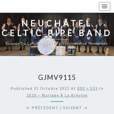
Togg
navig
NEUCHÂTEL
CELTIC PIPE BAND
Groupe De Cornemuses Et Percussions Aux Tendances
Celtiques
GJMV9115
Published
31 Octobre 2021
At
800 × 533
In
2020 – Mariage À La Brévine
← PRÉCÉDENT
/
SUIVANT →